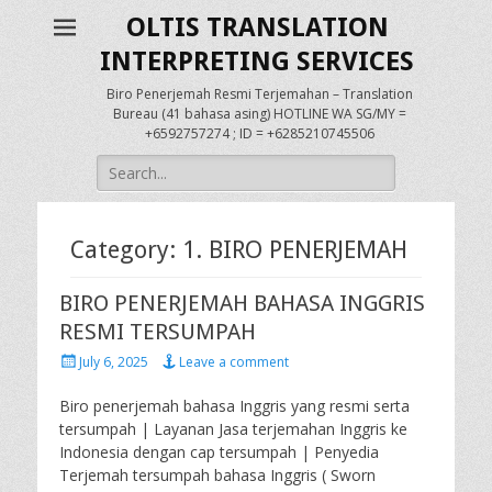
OLTIS TRANSLATION
INTERPRETING SERVICES
Biro Penerjemah Resmi Terjemahan – Translation
Bureau (41 bahasa asing) HOTLINE WA SG/MY =
+6592757274 ; ID = +6285210745506
Search
for:
Category:
1. BIRO PENERJEMAH
BIRO PENERJEMAH BAHASA INGGRIS
RESMI TERSUMPAH
Posted
July 6, 2025
Leave a comment
on
Biro penerjemah bahasa Inggris yang resmi serta
tersumpah | Layanan Jasa terjemahan Inggris ke
Indonesia dengan cap tersumpah | Penyedia
Terjemah tersumpah bahasa Inggris ( Sworn