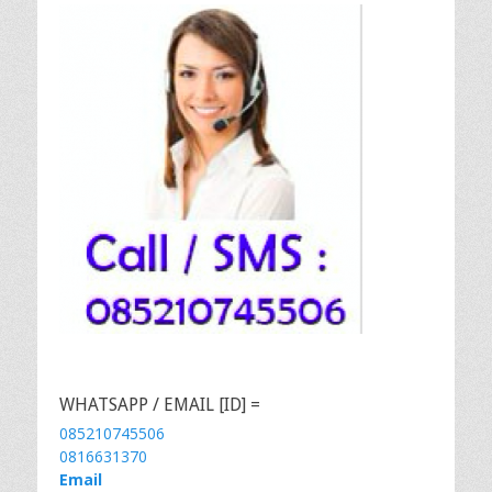
WHATSAPP / EMAIL [ID] =
085210745506
0816631370
Email