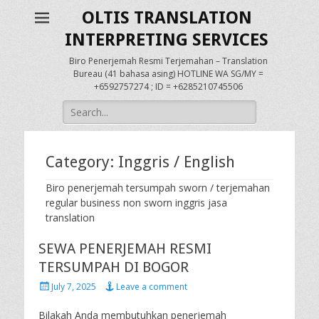
OLTIS TRANSLATION
INTERPRETING SERVICES
Biro Penerjemah Resmi Terjemahan – Translation
Bureau (41 bahasa asing) HOTLINE WA SG/MY =
+6592757274 ; ID = +6285210745506
Search
for:
Category:
Inggris / English
Biro penerjemah tersumpah sworn / terjemahan
regular business non sworn inggris jasa
translation
SEWA PENERJEMAH RESMI
TERSUMPAH DI BOGOR
Posted
July 7, 2025
Leave a comment
on
Bilakah Anda membutuhkan penerjemah