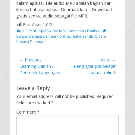
dalam aplikasi. File audio MP3 adalah bagian dari
kursus bahasa bahasa Denmark kami. Download
gratis semua audio sebagai file MP3.
Post Views:
1,045
Categories
Tags
3. PEMBELAJARAN BAHASA
,
Denmark / Danish
belajar bahasa Denmark online
,
mahir sendiri bicara
bahasa Denmark
Post
← Previous
Next →
Previous
Next
Learning Danish /
Pengingat jika belajar
navigation
post:
post:
Denmark Languages
bahasa Hindi
Leave a Reply
Your email address will not be published.
Required
fields are marked
*
Comment
*