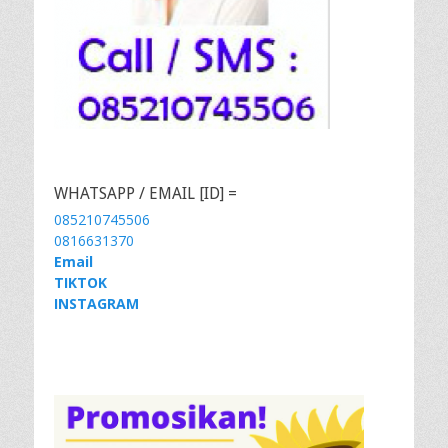
WHATSAPP / EMAIL [ID] =
085210745506
0816631370
Email
TIKTOK
INSTAGRAM