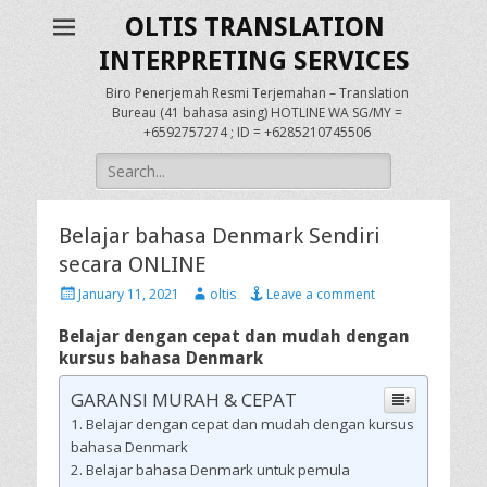
OLTIS TRANSLATION
INTERPRETING SERVICES
Biro Penerjemah Resmi Terjemahan – Translation
Bureau (41 bahasa asing) HOTLINE WA SG/MY =
+6592757274 ; ID = +6285210745506
Search
for:
Belajar bahasa Denmark Sendiri
secara ONLINE
Posted
Author
January 11, 2021
oltis
Leave a comment
on
Belajar dengan cepat dan mudah dengan
kursus bahasa Denmark
GARANSI MURAH & CEPAT
Belajar dengan cepat dan mudah dengan kursus
bahasa Denmark
Belajar bahasa Denmark untuk pemula