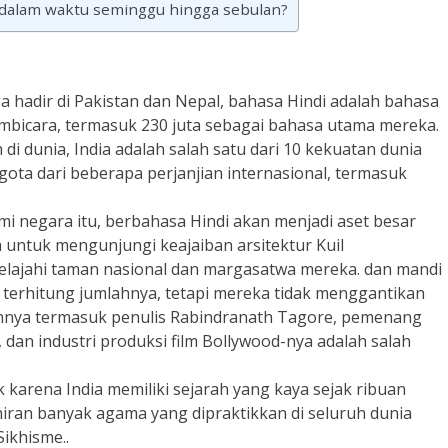
 dalam waktu seminggu hingga sebulan?
ga hadir di Pakistan dan Nepal, bahasa Hindi adalah bahasa
embicara, termasuk 230 juta sebagai bahasa utama mereka.
di dunia, India adalah salah satu dari 10 kekuatan dunia
ta dari beberapa perjanjian internasional, termasuk
i negara itu, berbahasa Hindi akan menjadi aset besar
ta untuk mengunjungi keajaiban arsitektur Kuil
elajahi taman nasional dan margasatwa mereka. dan mandi
k terhitung jumlahnya, tetapi mereka tidak menggantikan
annya termasuk penulis Rabindranath Tagore, pemenang
dan industri produksi film Bollywood-nya adalah salah
k karena India memiliki sejarah yang kaya sejak ribuan
hiran banyak agama yang dipraktikkan di seluruh dunia
Sikhisme..