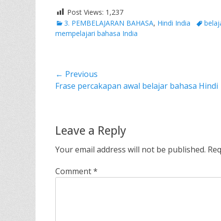
Post Views:
1,237
Categories
Tags
3. PEMBELAJARAN BAHASA
,
Hindi India
belaj
mempelajari bahasa India
Post
← Previous
Previous
Frase percakapan awal belajar bahasa Hindi
navigation
post:
Leave a Reply
Your email address will not be published.
Req
Comment
*