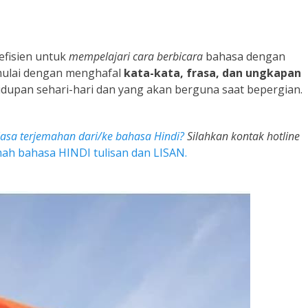
 efisien untuk
mempelajari cara berbicara
bahasa dengan
mulai dengan menghafal
kata-kata, frasa, dan ungkapan
dupan sehari-hari dan yang akan berguna saat bepergian.
jasa terjemahan dari/ke bahasa Hindi?
Silahkan kontak hotline
ah bahasa HINDI tulisan dan LISAN.