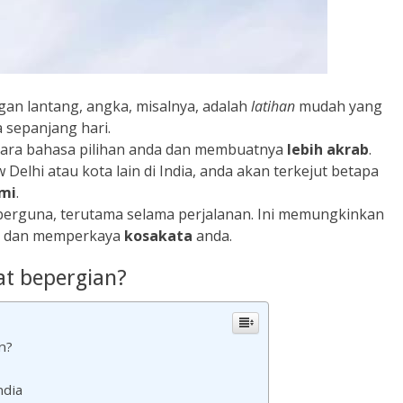
gan lantang, angka, misalnya, adalah
latihan
mudah yang
 sepanjang hari.
uara bahasa pilihan anda dan membuatnya
lebih akrab
.
 Delhi atau kota lain di India, anda akan terkejut betapa
mi
.
berguna, terutama selama perjalanan. Ini memungkinkan
u dan memperkaya
kosakata
anda.
at bepergian?
n?
ndia