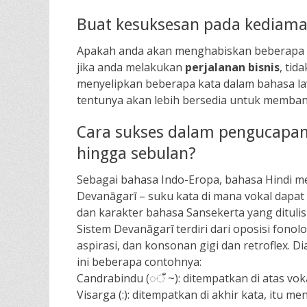
Buat kesuksesan pada kediaman
Apakah anda akan menghabiskan beberapa
jika anda melakukan
perjalanan bisnis
, tid
menyelipkan beberapa kata dalam bahasa la
tentunya akan lebih bersedia untuk memban
Cara sukses dalam pengucapan
hingga sebulan?
Sebagai bahasa Indo-Eropa, bahasa Hindi me
Devanāgarī – suku kata di mana vokal dapat 
dan karakter bahasa Sansekerta yang ditulis 
Sistem Devanāgarī terdiri dari oposisi fono
aspirasi, dan konsonan gigi dan retroflex. 
ini beberapa contohnya:
Candrabindu (◌ँ ~): ditempatkan di atas vok
Visarga (:): ditempatkan di akhir kata, itu 