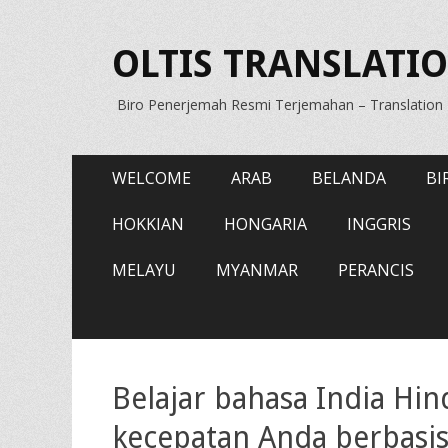
OLTIS TRANSLATIO
Biro Penerjemah Resmi Terjemahan – Translatio
Primary
Skip
WELCOME
ARAB
BELANDA
BI
to
Menu
content
HOKKIAN
HONGARIA
INGGRIS
MELAYU
MYANMAR
PERANCIS
Belajar bahasa India Hin
kecepatan Anda berbasis