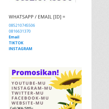
WHATSAPP / EMAIL [ID] =
085210745506
0816631370
Email
TIKTOK
INSTAGRAM