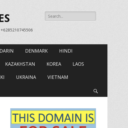
Search
ES
for:
= +6285210745506
DARIN
DENMARK
HINDI
KAZAKHSTAN
KOREA
LAOS
KI
UKRAINA
VIETNAM
Search