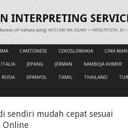
N INTERPRETING SERVIC
n Bureau (41 bahasa asing) HOTLINE WA SG/MY = +6592757274 ; ID 
RMA
CANTONESE
CEKOSLOWAKIA
CINA MAN
ITALIA
JEPANG
JERMAN
KAMBOJA KHMER
RUSIA
SPANYOL
TAMIL
THAILAND
TUR
di sendiri mudah cepat sesuai
 Online