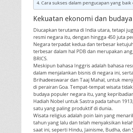
Cara sukses dalam pengucapan yang baik
Kekuatan ekonomi dan budaya
Diucapkan terutama di India utara, tetapi ju
resmi negara itu, dengan hingga 450 juta p
Negara terpadat kedua dan terbesar ketujuh 
terbesar dalam hal PDB dan merupakan anggo
BRICS.
Meskipun bahasa Inggris adalah bahasa resm
dalam menjalankan bisnis di negara ini, ser
Brihadeeswarar dan Taaj Mahal, untuk menj
di perairan Goa. Tempat-tempat wisata tida
budaya populer negara itu, yang kepribadi
Hadiah Nobel untuk Sastra pada tahun 1913, 
satu yang paling produktif di dunia..
Wisata religius adalah poin lain yang menari
tahun yang lalu dan telah menyaksikan kela
saat ini, seperti Hindu, Jainisme, Budha, dan 