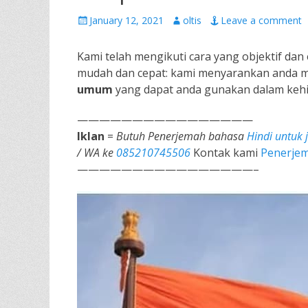
Posted
Author
January 12, 2021
oltis
Leave a comment
on
Kami telah mengikuti cara yang objektif dan
mudah dan cepat: kami menyarankan anda 
umum
yang dapat anda gunakan dalam kehi
————————————————
Iklan
=
Butuh Penerjemah bahasa
Hindi untuk 
/ WA ke
085210745506
Kontak kami
Penerjem
————————————————–