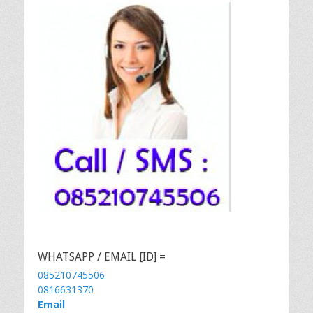
WHATSAPP / EMAIL [ID] =
085210745506
0816631370
Email