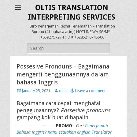
OLTIS TRANSLATION
INTERPRETING SERVICES
Biro Penerjemah Resmi Terjemahan – Translation
Bureau (41 bahasa asing) HOTLINE WA SG/MY =
+6592757274 ; ID = +6285210745506
Search
for:
Possesive Pronouns – Bagaimana
mengerti penggunaannya dalam
bahasa Inggris
Posted
Author
January 25, 2021
oltis
Leave a comment
on
Bagaimana cara cepat menghafal
penggunaannya?
Possesive pronouns
gampang kok buat dihapalin.
————————-
PROMO
=
Cari
Penerjemah
Bahasa Inggris? Kami sediakan english Translator