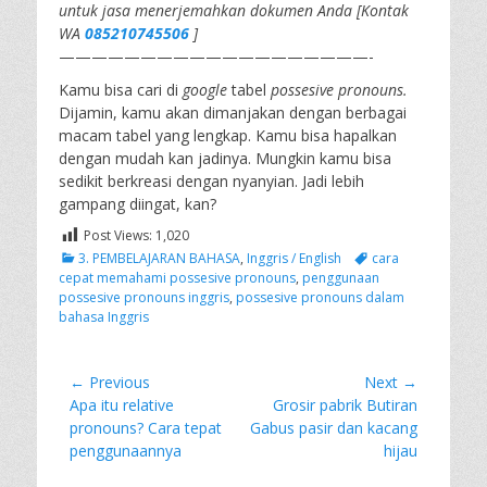
untuk jasa menerjemahkan dokumen Anda [Kontak
WA
085210745506
]
———————————————————-
Kamu bisa cari di
google
tabel
possesive pronouns.
Dijamin, kamu akan dimanjakan dengan berbagai
macam tabel yang lengkap. Kamu bisa hapalkan
dengan mudah kan jadinya. Mungkin kamu bisa
sedikit berkreasi dengan nyanyian. Jadi lebih
gampang diingat, kan?
Post Views:
1,020
Categories
Tags
3. PEMBELAJARAN BAHASA
,
Inggris / English
cara
cepat memahami possesive pronouns
,
penggunaan
possesive pronouns inggris
,
possesive pronouns dalam
bahasa Inggris
Post
← Previous
Next →
Previous
Next
Apa itu relative
Grosir pabrik Butiran
navigation
post:
post:
pronouns? Cara tepat
Gabus pasir dan kacang
penggunaannya
hijau