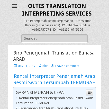
OLTIS TRANSLATION
INTERPRETING SERVICES
Biro Penerjemah Resmi Terjemahan – Translation
Bureau (41 bahasa asing) HOTLINE WA SG/MY =
+6592757274 ; ID = +6285210745506
Search
for:
Biro Penerjemah Translation Bahasa
ARAB
Posted
Author
May 31, 2017
oltis
Leave a comment
on
Rental Interpreter Penerjemah Arab
Resmi Sworn Tersumpah TERMURAH
GARANSI MURAH & CEPAT
Rental Interpreter Penerjemah Arab Resmi Sworn
Tersumpah TERMURAH
Terjemahan Arab [Arab Translation] untuk Pak