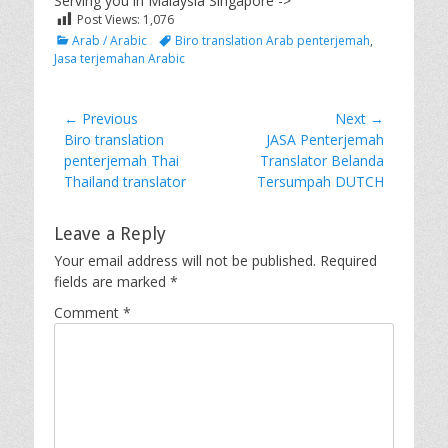
Serving you in Malaysia Singapore ->
Post Views:
1,076
Categories
Tags
Arab / Arabic
Biro translation Arab penterjemah
,
Jasa terjemahan Arabic
Post
← Previous
Next →
Previous
Next
Biro translation
JASA Penterjemah
navigation
post:
post:
penterjemah Thai
Translator Belanda
Thailand translator
Tersumpah DUTCH
Leave a Reply
Your email address will not be published.
Required
fields are marked
*
Comment
*