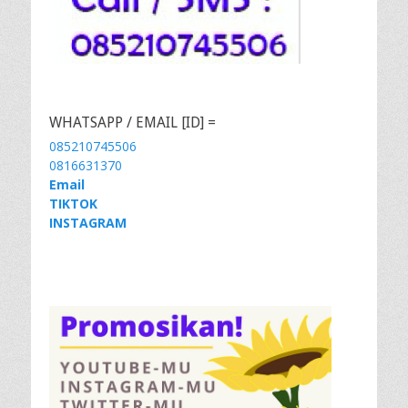
WHATSAPP / EMAIL [ID] =
085210745506
0816631370
Email
TIKTOK
INSTAGRAM