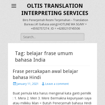
OLTIS TRANSLATION
INTERPRETING SERVICES
Biro Penerjemah Resmi Terjemahan – Translation
Bureau (41 bahasa asing) HOTLINE WA SG/MY =
+6592757274 ; ID = +6285210745506
Search
for:
Tag:
belajar frase umum
bahasa India
Frase percakapan awal belajar
bahasa Hindi
Posted
January 11, 2021
Leave a comment
on
Buat pemula kita harus mengenal kata ganti pemilik
: 1. Mera 2. Meri 3. Mere Bermakna kepunyaan saya
atau milikku Iklan = Butuh Penerjemah bahasa Hindi