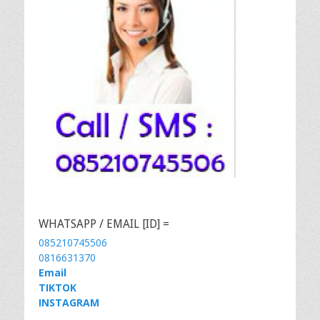
WHATSAPP / EMAIL [ID] =
085210745506
0816631370
Email
TIKTOK
INSTAGRAM