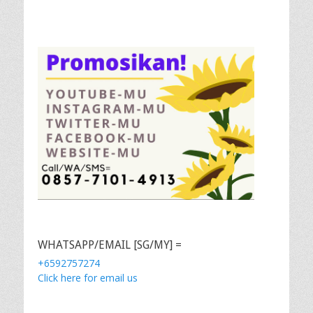
WHATSAPP/EMAIL [SG/MY] =
+6592757274
Click here for email us