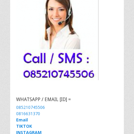
WHATSAPP / EMAIL [ID] =
085210745506
0816631370
Email
TIKTOK
INSTAGRAM