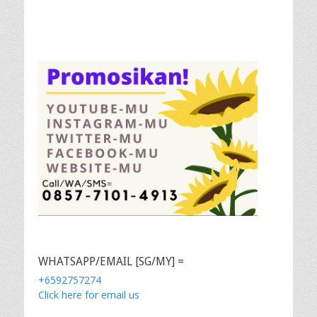
WHATSAPP/EMAIL [SG/MY] =
+6592757274
Click here for email us