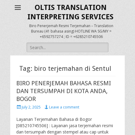
OLTIS TRANSLATION
INTERPRETING SERVICES
Biro Penerjemah Resmi Terjemahan – Translation
Bureau (41 bahasa asing) HOTLINE WA SG/MY =
+6592757274 ; ID = +6285210745506
Search
for:
Tag:
biro terjemahan di Sentul
BIRO PENERJEMAH BAHASA RESMI
DAN TERSUMPAH DI KOTA ANDA,
BOGOR
Posted
July 2, 2025
Leave a comment
on
Layanan Terjemahan Bahasa di Bogor
[085210745506] : Layanan jasa terjemahan resmi
dan tersumpah dengan stempel atau cap untuk