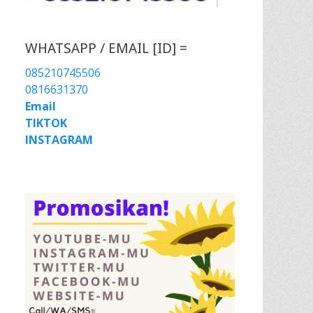
WHATSAPP / EMAIL [ID] =
085210745506
0816631370
Email
TIKTOK
INSTAGRAM