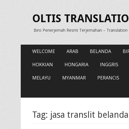
OLTIS TRANSLATIO
Biro Penerjemah Resmi Terjemahan – Translatio
Primary
Skip
WELCOME
ARAB
BELANDA
BI
to
Menu
content
HOKKIAN
HONGARIA
INGGRIS
MELAYU
MYANMAR
PERANCIS
Tag:
jasa translit belanda