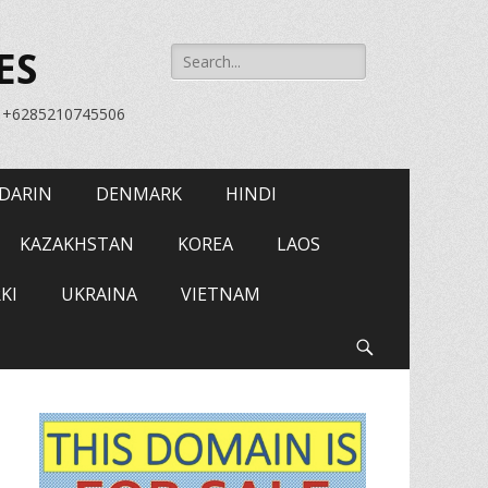
Search
ES
for:
= +6285210745506
DARIN
DENMARK
HINDI
KAZAKHSTAN
KOREA
LAOS
KI
UKRAINA
VIETNAM
Search