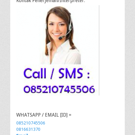
Kontak Penerjemah/Interpreter:
WHATSAPP / EMAIL [ID] =
085210745506
0816631370