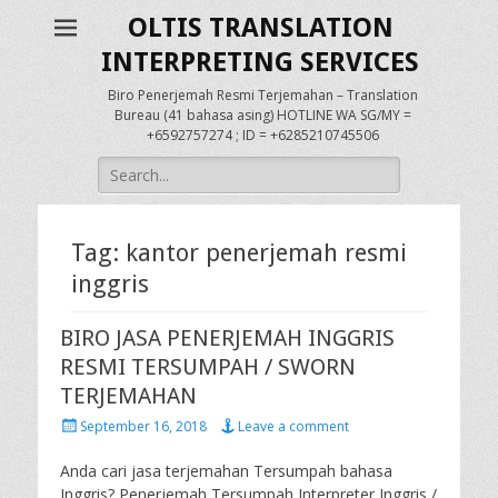
OLTIS TRANSLATION
INTERPRETING SERVICES
Biro Penerjemah Resmi Terjemahan – Translation
Bureau (41 bahasa asing) HOTLINE WA SG/MY =
+6592757274 ; ID = +6285210745506
Search
for:
Tag:
kantor penerjemah resmi
inggris
BIRO JASA PENERJEMAH INGGRIS
RESMI TERSUMPAH / SWORN
TERJEMAHAN
Posted
September 16, 2018
Leave a comment
on
Anda cari jasa terjemahan Tersumpah bahasa
Inggris? Penerjemah Tersumpah Interpreter Inggris /