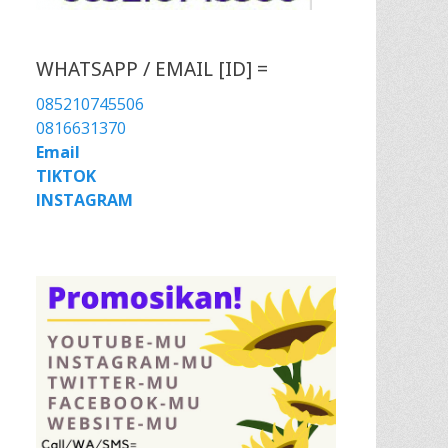
WHATSAPP / EMAIL [ID] =
085210745506
0816631370
Email
TIKTOK
INSTAGRAM