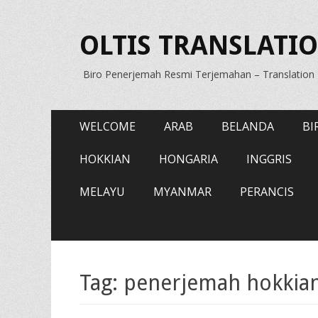
OLTIS TRANSLATIO
Biro Penerjemah Resmi Terjemahan – Translatio
Primary
Skip
WELCOME
ARAB
BELANDA
BI
to
Menu
content
HOKKIAN
HONGARIA
INGGRIS
MELAYU
MYANMAR
PERANCIS
Tag:
penerjemah hokkia