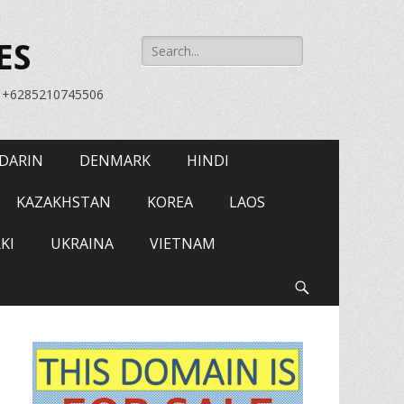
Search
ES
for:
= +6285210745506
DARIN
DENMARK
HINDI
KAZAKHSTAN
KOREA
LAOS
KI
UKRAINA
VIETNAM
Search