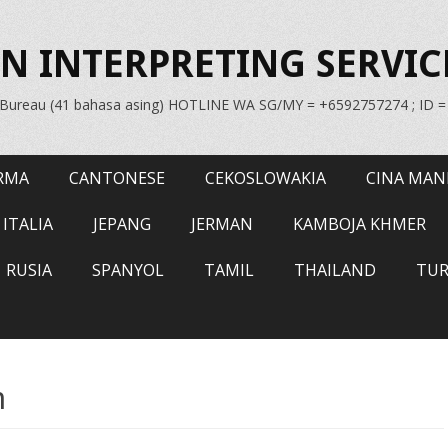
N INTERPRETING SERVIC
n Bureau (41 bahasa asing) HOTLINE WA SG/MY = +6592757274 ; ID 
RMA
CANTONESE
CEKOSLOWAKIA
CINA MAN
ITALIA
JEPANG
JERMAN
KAMBOJA KHMER
RUSIA
SPANYOL
TAMIL
THAILAND
TUR
n