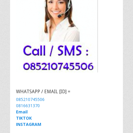
WHATSAPP / EMAIL [ID] =
085210745506
0816631370
Email
TIKTOK
INSTAGRAM