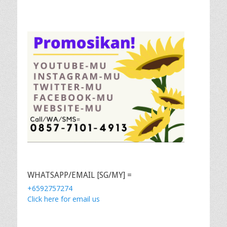
WHATSAPP/EMAIL [SG/MY] =
+6592757274
Click here for email us