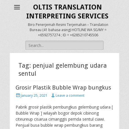
OLTIS TRANSLATION
INTERPRETING SERVICES
Biro Penerjemah Resmi Terjemahan – Translation
Bureau (41 bahasa asing) HOTLINE WA SG/MY =
+6592757274 ; ID = +6285210745506
Search
for:
Tag:
penjual gelembung udara
sentul
Grosir Plastik Bubble Wrap bungkus
Posted
January 25, 2021
Leave a comment
on
Pabrik grosir plastik pembungkus gelembung udara [
Bubble Wrap ] wilayah bogor depok cibinong
citeureup cisarua cimanggis pemda sentul ciawi.
Penjual busa bubble wrap pembungkus barang