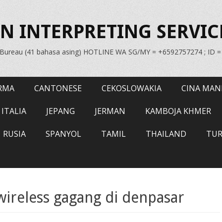
N INTERPRETING SERVIC
n Bureau (41 bahasa asing) HOTLINE WA SG/MY = +6592757274 ; ID 
RMA
CANTONESE
CEKOSLOWAKIA
CINA MAN
ITALIA
JEPANG
JERMAN
KAMBOJA KHMER
RUSIA
SPANYOL
TAMIL
THAILAND
TUR
ireless gagang di denpasar