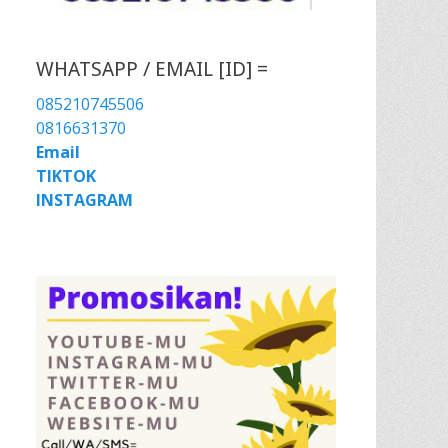
WHATSAPP / EMAIL [ID] =
085210745506
0816631370
Email
TIKTOK
INSTAGRAM