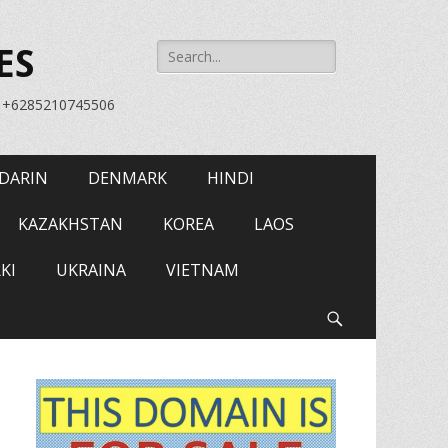
Search
ES
for:
= +6285210745506
DARIN
DENMARK
HINDI
KAZAKHSTAN
KOREA
LAOS
KI
UKRAINA
VIETNAM
Search