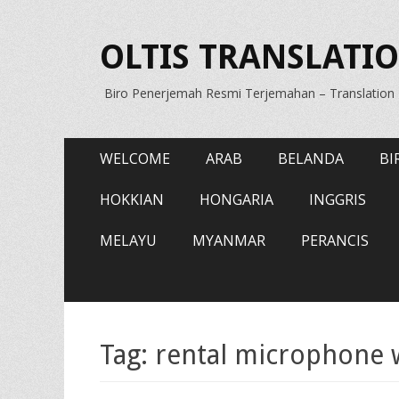
OLTIS TRANSLATIO
Biro Penerjemah Resmi Terjemahan – Translatio
Primary
Skip
WELCOME
ARAB
BELANDA
BI
to
Menu
content
HOKKIAN
HONGARIA
INGGRIS
MELAYU
MYANMAR
PERANCIS
Tag:
rental microphone w