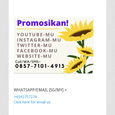
WHATSAPP/EMAIL [SG/MY] =
+6592757274
Click here for email us