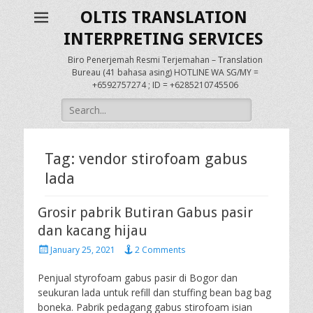
OLTIS TRANSLATION
INTERPRETING SERVICES
Biro Penerjemah Resmi Terjemahan – Translation
Bureau (41 bahasa asing) HOTLINE WA SG/MY =
+6592757274 ; ID = +6285210745506
Search
for:
Tag:
vendor stirofoam gabus
lada
Grosir pabrik Butiran Gabus pasir
dan kacang hijau
Posted
January 25, 2021
2 Comments
on
Penjual styrofoam gabus pasir di Bogor dan
seukuran lada untuk refill dan stuffing bean bag bag
boneka. Pabrik pedagang gabus stirofoam isian