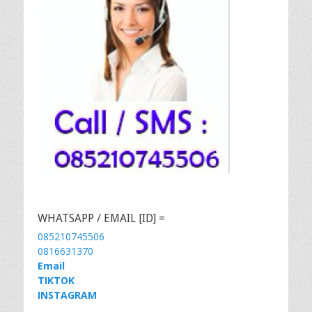
WHATSAPP / EMAIL [ID] =
085210745506
0816631370
Email
TIKTOK
INSTAGRAM