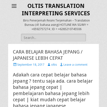
OLTIS TRANSLATION
INTERPRETING SERVICES
Biro Penerjemah Resmi Terjemahan – Translation
Bureau (41 bahasa asing) HOTLINE WA SG/MY =
+6592757274 ; ID = +6285210745506
Search
for:
CARA BELAJAR BAHASA JEPANG /
JAPANESE LEBIH CEPAT
Posted
Author
September 18, 2017
oltis
Leave a comment
on
Adakah cara cepat belajar bahasa
jepang ? tentu saja ada. cara belajar
bahasa jepang cepat |
pembelajaran bahasa jepang lebih
cepat | kiat mudah cepat belajar
bahasa jepang japanese