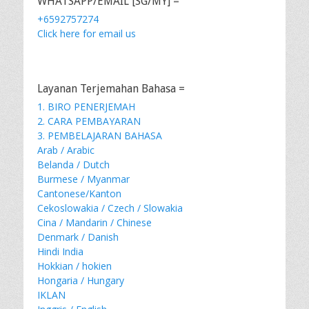
WHATSAPP/EMAIL [SG/MY] =
+6592757274
Click here for email us
Layanan Terjemahan Bahasa =
1. BIRO PENERJEMAH
2. CARA PEMBAYARAN
3. PEMBELAJARAN BAHASA
Arab / Arabic
Belanda / Dutch
Burmese / Myanmar
Cantonese/Kanton
Cekoslowakia / Czech / Slowakia
Cina / Mandarin / Chinese
Denmark / Danish
Hindi India
Hokkian / hokien
Hongaria / Hungary
IKLAN