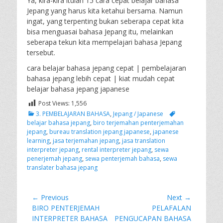
Ya, kira-kira itulah 15 cara cepat belajar bahasa
Jepang yang harus kita ketahui bersama. Namun
ingat, yang terpenting bukan seberapa cepat kita
bisa menguasai bahasa Jepang itu, melainkan
seberapa tekun kita mempelajari bahasa Jepang
tersebut.
cara belajar bahasa jepang cepat | pembelajaran
bahasa jepang lebih cepat | kiat mudah cepat
belajar bahasa jepang japanese
Post Views:
1,556
Categories
Tags
3. PEMBELAJARAN BAHASA
,
Jepang / Japanese
belajar bahasa jepang
,
biro terjemahan penterjemahan
jepang
,
bureau translation jepang japanese
,
japanese
learning
,
jasa terjemahan jepang
,
jasa translation
interpreter jepang
,
rental interpreter jepang
,
sewa
penerjemah jepang
,
sewa penterjemah bahasa
,
sewa
translater bahasa jepang
Post
← Previous
Next →
Previous
Next
BIRO PENTERJEMAH
PELAFALAN
navigation
post:
post:
INTERPRETER BAHASA
PENGUCAPAN BAHASA