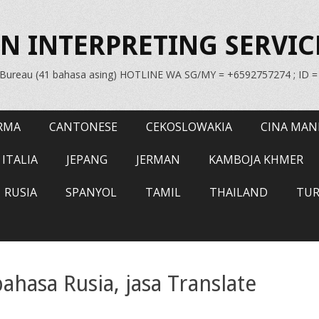
N INTERPRETING SERVIC
n Bureau (41 bahasa asing) HOTLINE WA SG/MY = +6592757274 ; ID 
RMA
CANTONESE
CEKOSLOWAKIA
CINA MAN
ITALIA
JEPANG
JERMAN
KAMBOJA KHMER
RUSIA
SPANYOL
TAMIL
THAILAND
TUR
hasa Rusia, jasa Translate