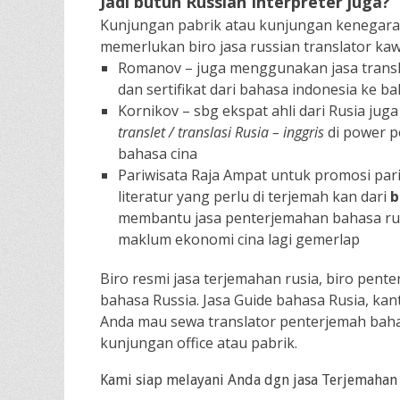
Jadi butuh Russian Interpreter juga?
Kunjungan pabrik atau kunjungan kenegaraan
memerlukan biro jasa russian translator kaw
Romanov – juga menggunakan jasa transl
dan sertifikat dari bahasa indonesia ke b
Kornikov – sbg ekspat ahli dari Rusia ju
translet / translasi Rusia – inggris
di power p
bahasa cina
Pariwisata Raja Ampat untuk promosi pari
literatur yang perlu di terjemah kan dari
b
membantu jasa penterjemahan bahasa rus
maklum ekonomi cina lagi gemerlap
Biro resmi jasa terjemahan rusia, biro pente
bahasa Russia. Jasa Guide bahasa Rusia, kant
Anda mau sewa translator penterjemah bahas
kunjungan office atau pabrik.
Kami siap melayani Anda dgn jasa Terjemahan /