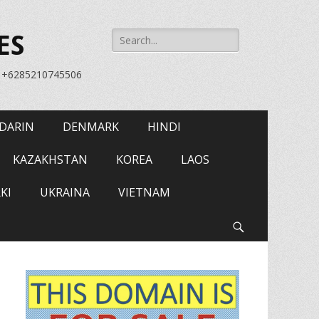
Search
ES
for:
= +6285210745506
DARIN
DENMARK
HINDI
KAZAKHSTAN
KOREA
LAOS
KI
UKRAINA
VIETNAM
Search