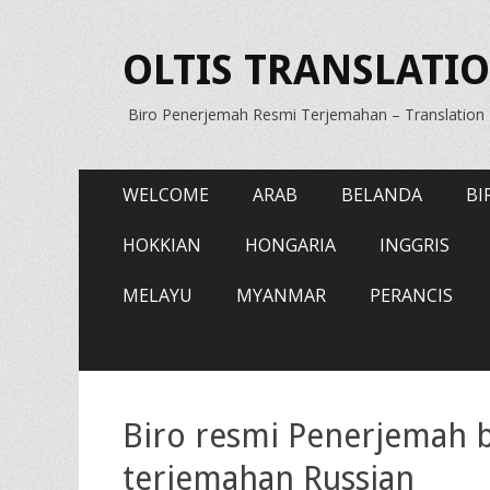
OLTIS TRANSLATIO
Biro Penerjemah Resmi Terjemahan – Translatio
Primary
Skip
WELCOME
ARAB
BELANDA
BI
to
Menu
content
HOKKIAN
HONGARIA
INGGRIS
MELAYU
MYANMAR
PERANCIS
Biro resmi Penerjemah ba
terjemahan Russian