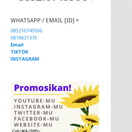
WHATSAPP / EMAIL [ID] =
085210745506
0816631370
Email
TIKTOK
INSTAGRAM