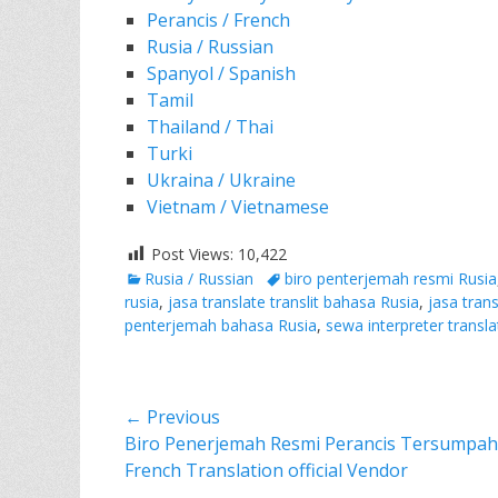
Perancis / French
Rusia / Russian
Spanyol / Spanish
Tamil
Thailand / Thai
Turki
Ukraina / Ukraine
Vietnam / Vietnamese
Post Views:
10,422
Categories
Tags
Rusia / Russian
biro penterjemah resmi Rusia
rusia
,
jasa translate translit bahasa Rusia
,
jasa tran
penterjemah bahasa Rusia
,
sewa interpreter transla
Post
← Previous
Previous
Biro Penerjemah Resmi Perancis Tersumpah 
navigation
post:
French Translation official Vendor