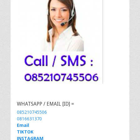
WHATSAPP / EMAIL [ID] =
085210745506
0816631370
Email
TIKTOK
INSTAGRAM