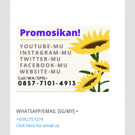
WHATSAPP/EMAIL [SG/MY] =
+6592757274
Click here for email us